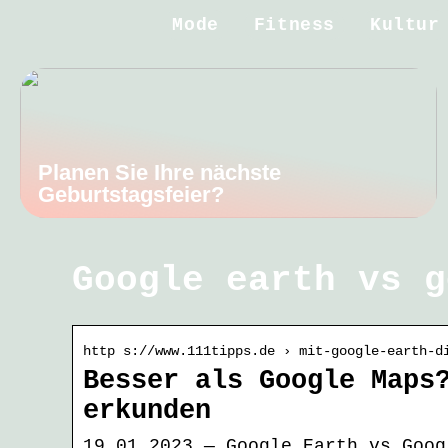
Mode
Fitness
Kultur
Planen Sie Ihre nächste
Geburtstagsfeier?
Google earth vs g
http s://www.111tipps.de › mit-google-earth-d
Besser als Google Maps
erkunden
19.01.2023 — Google Earth vs Goog