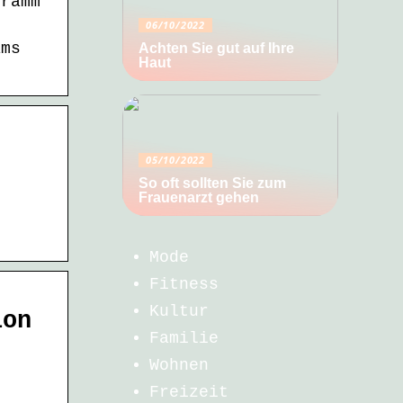
gramm
06/10/2022
ams
Achten Sie gut auf Ihre
Haut
05/10/2022
So oft sollten Sie zum
Frauenarzt gehen
Mode
Fitness
Kultur
ion
Familie
Wohnen
Freizeit