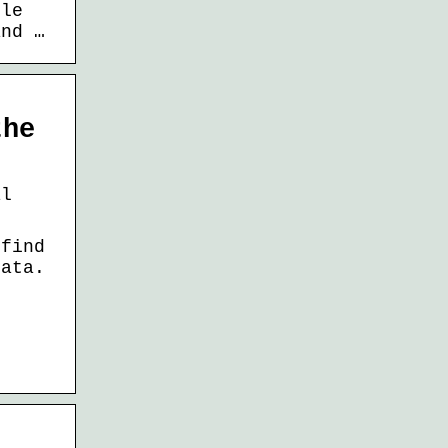
ile
and …
the
al
 find
data.
o