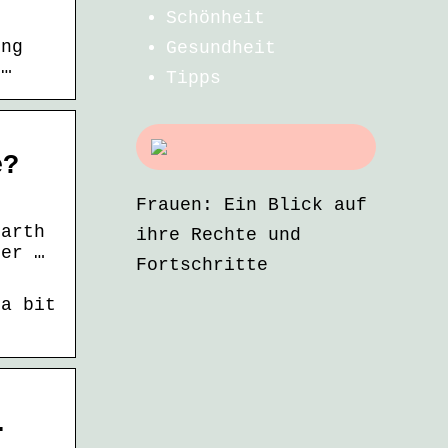
Schönheit
ing
Gesundheit
 …
Tipps
e?
Frauen: Ein Blick auf
Earth
ihre Rechte und
ter …
Fortschritte
s
 a bit
…