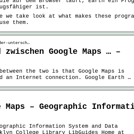
die auf dem Browser läuft, Earth ein Pro
ugsfähiger ist.
e we take look at what makes these progr
use them.
der-untersch…
d zwischen Google Maps … –
between the two is that Google Maps is
d an Internet connection. Google Earth …
e Maps – Geographic Informat
ographic Information System and Data
klyn College Library LibGuides Home at