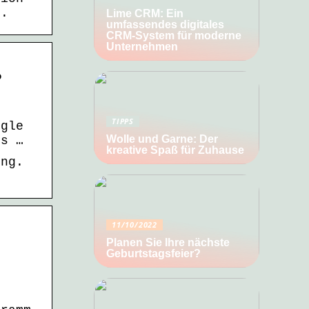
d.
Lime CRM: Ein
umfassendes digitales
CRM-System für moderne
Unternehmen
?
TIPPS
ogle
Wolle und Garne: Der
is …
kreative Spaß für Zuhause
ing.
11/10/2022
Planen Sie Ihre nächste
Geburtstagsfeier?