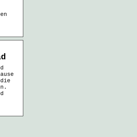
ren
,
ad
nd
Hause
 die
en.
nd