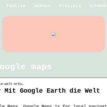
Familie
Wohnen
Freizeit
Schönh
oogle maps
ie-welt-erku…
? Mit Google Earth die Welt
le Maps. Google Maps is for local naviga