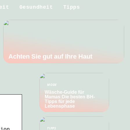
eit
Gesundheit
Tipps
Achten Sie gut auf Ihre Haut
MODE
Wäsche-Guide für
Mamas:Die besten BH-
Tipps für jede
Lebensphase
TIPPS
tion