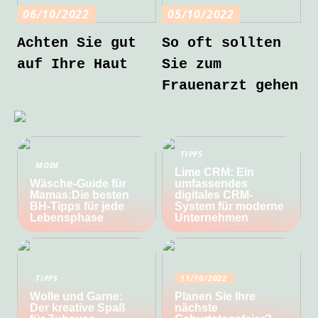
06/10/2022
05/10/2022
Achten Sie gut
So oft sollten
auf Ihre Haut
Sie zum
Frauenarzt gehen
TIPPS
MODE
Lime CRM: Ein
Wäsche-Guide für
umfassendes
Mamas:Die besten
digitales CRM-
BH-Tipps für jede
System für moderne
Lebensphase
Unternehmen
TIPPS
11/10/2022
Wolle und Garne:
Planen Sie Ihre
Der kreative Spaß
nächste