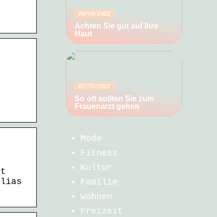
e
06/10/2022
Achten Sie gut auf Ihre
Haut
05/10/2022
So oft sollten Sie zum
Frauenarzt gehen
Mode
Fitness
Kultur
rt
olias
Familie
Wohnen
Freizeit