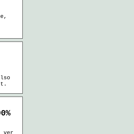
be,
olso
it.
00%
a ver