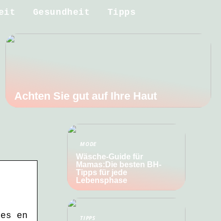
eit
Gesundheit
Tipps
Achten Sie gut auf Ihre Haut
MODE
Wäsche-Guide für
Mamas:Die besten BH-
Tipps für jede
Lebensphase
tes en
TIPPS