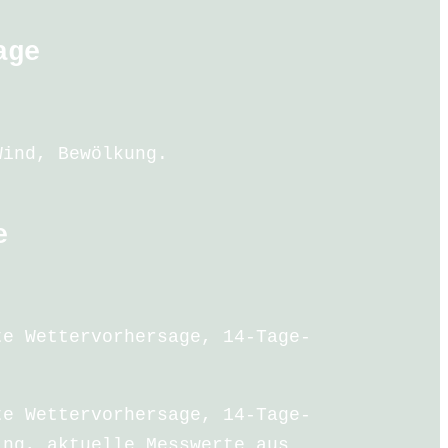
age
Wind, Bewölkung.
e
te Wettervorhersage, 14-Tage-
te Wettervorhersage, 14-Tage-
ing, aktuelle Messwerte aus