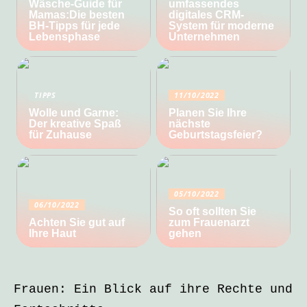
Wäsche-Guide für
umfassendes
Mamas:Die besten
digitales CRM-
BH-Tipps für jede
System für moderne
Lebensphase
Unternehmen
TIPPS
11/10/2022
Wolle und Garne:
Planen Sie Ihre
Der kreative Spaß
nächste
für Zuhause
Geburtstagsfeier?
05/10/2022
06/10/2022
So oft sollten Sie
Achten Sie gut auf
zum Frauenarzt
Ihre Haut
gehen
Frauen: Ein Blick auf ihre Rechte und