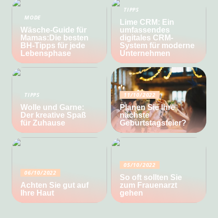
TIPPS
MODE
Lime CRM: Ein
Wäsche-Guide für
umfassendes
Mamas:Die besten
digitales CRM-
BH-Tipps für jede
System für moderne
Lebensphase
Unternehmen
TIPPS
11/10/2022
Wolle und Garne:
Planen Sie Ihre
Der kreative Spaß
nächste
für Zuhause
Geburtstagsfeier?
05/10/2022
06/10/2022
So oft sollten Sie
Achten Sie gut auf
zum Frauenarzt
Ihre Haut
gehen