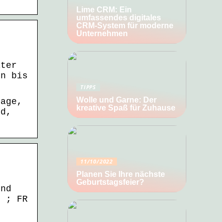
Lime CRM: Ein
umfassendes digitales
CRM-System für moderne
Unternehmen
äter
en bis
TIPPS
Wolle und Garne: Der
sage,
kreative Spaß für Zuhause
rd,
11/10/2022
Planen Sie Ihre nächste
Geburtstagsfeier?
end
° ; FR