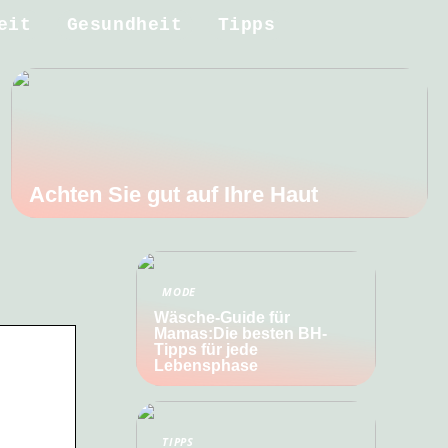
eit
Gesundheit
Tipps
Achten Sie gut auf Ihre Haut
MODE
Wäsche-Guide für
Mamas:Die besten BH-
Tipps für jede
Lebensphase
TIPPS