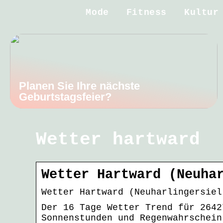
Mode
Fitness
Kultur
Planen Sie Ihre nächste
Geburtstagsfeier?
Wetter hartward
Wetter Hartward (Neuha
Wetter Hartward (Neuharlingersiel
Der 16 Tage Wetter Trend für 2642
Sonnenstunden und Regenwahrschein