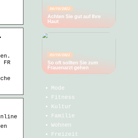
06/10/2022
Achten Sie gut auf Ihre
Haut
…
05/10/2022
öen.
; FR
So oft sollten Sie zum
Frauenarzt gehen
iche
Mode
Fitness
Kultur
Familie
Online
Wohnen
ten
Freizeit