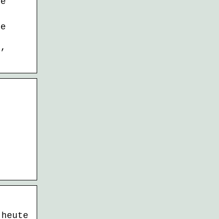
te
te
g,
.
 heute