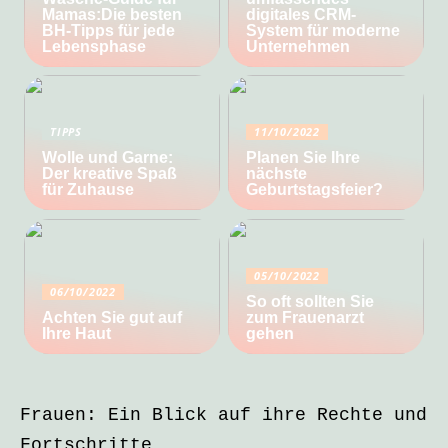
Mamas:Die besten
digitales CRM-
BH-Tipps für jede
System für moderne
Lebensphase
Unternehmen
TIPPS
11/10/2022
Wolle und Garne:
Planen Sie Ihre
Der kreative Spaß
nächste
für Zuhause
Geburtstagsfeier?
05/10/2022
06/10/2022
So oft sollten Sie
Achten Sie gut auf
zum Frauenarzt
Ihre Haut
gehen
Frauen: Ein Blick auf ihre Rechte und
Fortschritte