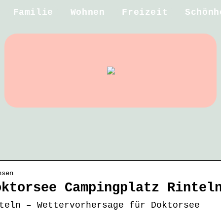
Familie
Wohnen
Freizeit
Schönh
hsen
oktorsee Campingplatz Rintel
teln – Wettervorhersage für Doktorsee