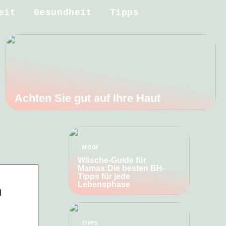
eit
Gesundheit
Tipps
Achten Sie gut auf Ihre Haut
MODE
Wäsche-Guide für
Mamas:Die besten BH-
Tipps für jede
Lebensphase
n
TIPPS