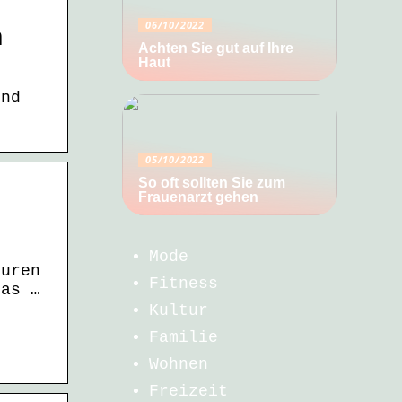
06/10/2022
n
Achten Sie gut auf Ihre
Haut
und
05/10/2022
So oft sollten Sie zum
Frauenarzt gehen
Mode
turen
Fitness
das …
Kultur
Familie
Wohnen
Freizeit