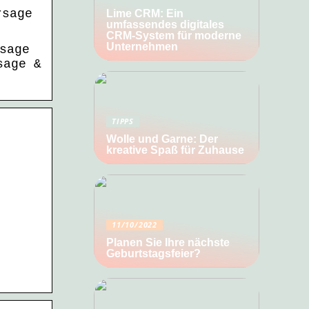
rsage
Lime CRM: Ein
umfassendes digitales
CRM-System für moderne
Unternehmen
sage
sage &
TIPPS
Wolle und Garne: Der
kreative Spaß für Zuhause
.
11/10/2022
Planen Sie Ihre nächste
Geburtstagsfeier?