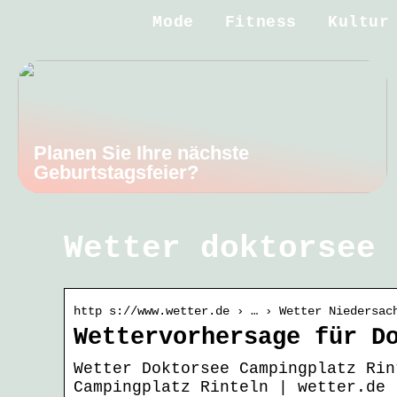
Mode
Fitness
Kultur
Planen Sie Ihre nächste
Geburtstagsfeier?
Wetter doktorsee
http s://www.wetter.de › … › Wetter Niedersac
Wettervorhersage für D
Wetter Doktorsee Campingplatz Rin
Campingplatz Rinteln | wetter.de