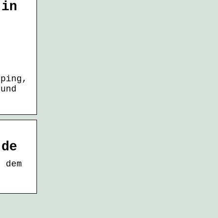
 in
t
mping,
 und
.de
t dem