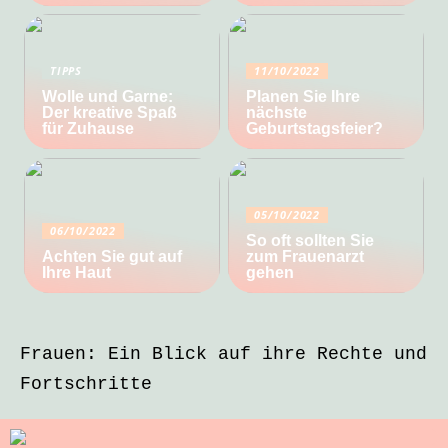
TIPPS
11/10/2022
Wolle und Garne:
Planen Sie Ihre
Der kreative Spaß
nächste
für Zuhause
Geburtstagsfeier?
05/10/2022
06/10/2022
So oft sollten Sie
Achten Sie gut auf
zum Frauenarzt
Ihre Haut
gehen
Frauen: Ein Blick auf ihre Rechte und
Fortschritte