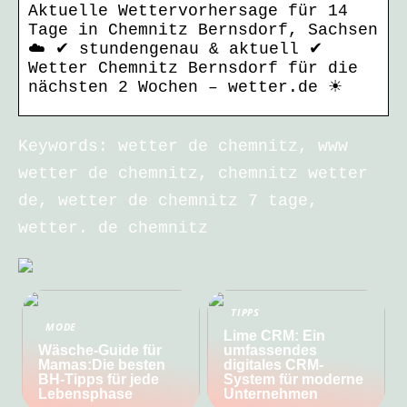
Aktuelle Wettervorhersage für 14
Tage in Chemnitz Bernsdorf, Sachsen
☁️ ✔ stundengenau & aktuell ✔
Wetter Chemnitz Bernsdorf für die
nächsten 2 Wochen – wetter.de ☀
Keywords: wetter de chemnitz, www
wetter de chemnitz, chemnitz wetter
de, wetter de chemnitz 7 tage,
wetter. de chemnitz
TIPPS
MODE
Lime CRM: Ein
Wäsche-Guide für
umfassendes
Mamas:Die besten
digitales CRM-
BH-Tipps für jede
System für moderne
Lebensphase
Unternehmen