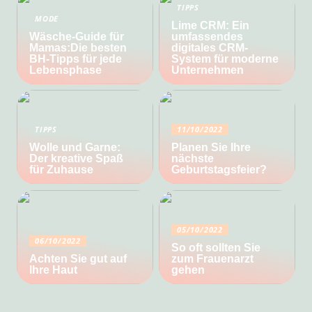
TIPPS
MODE
Lime CRM: Ein
Wäsche-Guide für
umfassendes
Mamas:Die besten
digitales CRM-
BH-Tipps für jede
System für moderne
Lebensphase
Unternehmen
TIPPS
11/10/2022
Wolle und Garne:
Planen Sie Ihre
Der kreative Spaß
nächste
für Zuhause
Geburtstagsfeier?
05/10/2022
06/10/2022
So oft sollten Sie
Achten Sie gut auf
zum Frauenarzt
Ihre Haut
gehen