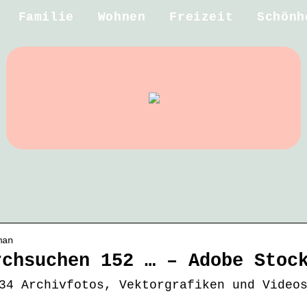
Familie
Wohnen
Freizeit
Schönh
man
rchsuchen 152 … – Adobe Stoc
34 Archivfotos, Vektorgrafiken und Video