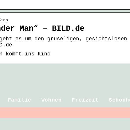
Kino
nder Man“ – BILD.de
geht es um den gruseligen, gesichtslosen
D.de
n kommt ins Kino
Familie
Wohnen
Freizeit
Schönh