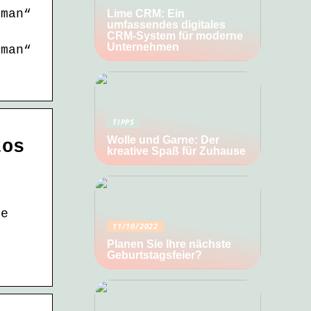
rman“
Lime CRM: Ein
umfassendes digitales
CRM-System für moderne
Unternehmen
rman“
TIPPS
Wolle und Garne: Der
tos
kreative Spaß für Zuhause
ie
11/10/2022
Planen Sie Ihre nächste
n
Geburtstagsfeier?