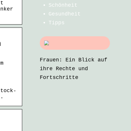
ht
Schönheit
anker
Gesundheit
Tipps
n
Frauen: Ein Blick auf
lm
ihre Rechte und
Fortschritte
stock-
t.