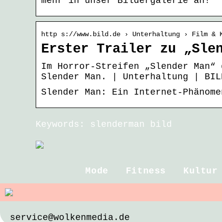
mehr in unser Bildergalerie an!
http s://www.bild.de › Unterhaltung › Film & 
Erster Trailer zu „Sle
Im Horror-Streifen „Slender Man“ 
Slender Man. | Unterhaltung | BIL
Slender Man: Ein Internet-Phänome
Keywords: slenderman bild
Mode
Fitness
Kultur
service@wolkenmedia.de