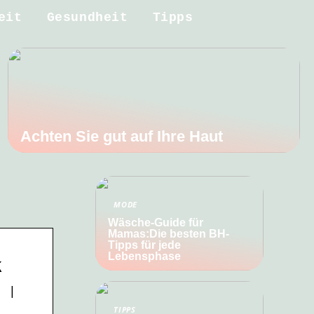
eit
Gesundheit
Tipps
Achten Sie gut auf Ihre Haut
MODE
Wäsche-Guide für
Mamas:Die besten BH-
Tipps für jede
Lebensphase
k
s |
TIPPS