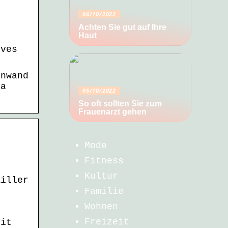
06/10/2022
Achten Sie gut auf Ihre
Haut
ives
.
nnwand
ta
05/10/2022
So oft sollten Sie zum
Frauenarzt gehen
Mode
Fitness
Kultur
Killer
Familie
Wohnen
Freizeit
mit