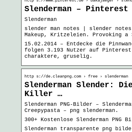
http s://www.pinterest.de › bakajaeger › slen
Slenderman – Pinterest
Slenderman
slender man notes | slender notes
Makeup, Kritzeleien. Provoking a 
15.02.2014 – Entdecke die Pinnwan
folgen 3.193 Nutzer auf Pinterest
charaktere, gruselig.
http s://de.cleanpng.com › free › slenderman
Slenderman Slender: Di
Killer …
Slenderman PNG-Bilder – Slenderma
Creepypasta – png slenderman.
300+ Kostenlose Slenderman PNG Bi
Slenderman transparente png bilde