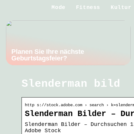
Mode
Fitness
Kultur
Planen Sie Ihre nächste
Geburtstagsfeier?
Slenderman bild
http s://stock.adobe.com › search › k=slender
Slenderman Bilder – Du
Slenderman Bilder – Durchsuchen 1
Adobe Stock