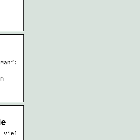
 Man“:
lm
de
d viel