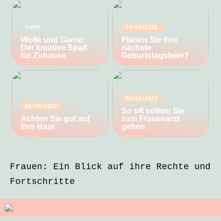
TIPPS
11/10/2022
Wolle und Garne:
Planen Sie Ihre
Der kreative Spaß
nächste
für Zuhause
Geburtstagsfeier?
05/10/2022
06/10/2022
So oft sollten Sie
Achten Sie gut auf
zum Frauenarzt
Ihre Haut
gehen
Frauen: Ein Blick auf ihre Rechte und
Fortschritte