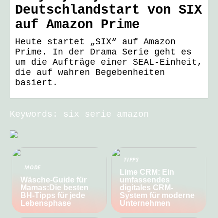
Deutschlandstart von SIX
auf Amazon Prime
Heute startet „SIX“ auf Amazon
Prime. In der Drama Serie geht es
um die Aufträge einer SEAL-Einheit,
die auf wahren Begebenheiten
basiert.
Keywords: six serie amazon
TIPPS
MODE
Lime CRM: Ein
Wäsche-Guide für
umfassendes
Mamas:Die besten
digitales CRM-
BH-Tipps für jede
System für moderne
Lebensphase
Unternehmen