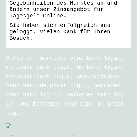
Gegebenheiten des Marktes an und
ändern unser Zinsangebot für
Tagesgeld Online- …
Sie haben sich erfolgreich aus
geloggt. Vielen Dank für Ihren
Besuch.
Keywords: mercedes benz bank login,
mercedes bank login, mb bank login,
mercedes-bank login, www.mercedes-
benz-bank.de unter login, mercedes
benz bank log in, mercedes bank log
in, www mercedes benz bank de unter
login