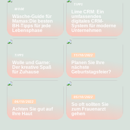
TIPPS
MODE
Lime CRM: Ein
Wäsche-Guide für
umfassendes
Mamas:Die besten
digitales CRM-
BH-Tipps für jede
System für moderne
Lebensphase
Unternehmen
TIPPS
11/10/2022
Wolle und Garne:
Planen Sie Ihre
Der kreative Spaß
nächste
für Zuhause
Geburtstagsfeier?
05/10/2022
06/10/2022
So oft sollten Sie
Achten Sie gut auf
zum Frauenarzt
Ihre Haut
gehen