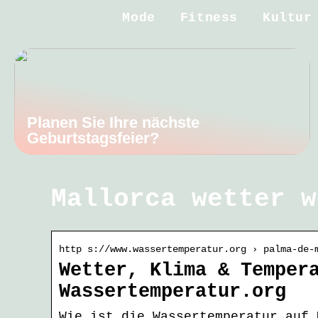
Mode
Fitness
Kultur
Planen Sie Ihre nächste
Geburtstagsfeier?
Mallorca wetter w
http s://www.wassertemperatur.org › palma-de-
Wetter, Klima & Temper
Wassertemperatur.org
Wie ist die Wassertemperatur auf 