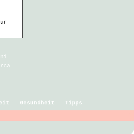
e
für
uni
orca
eit
Gesundheit
Tipps