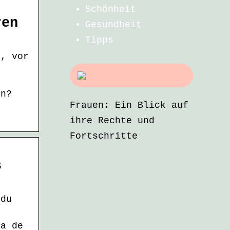
Schönheit
ren
Gesundheit
Tipps
n, vor
5
en?
n
Frauen: Ein Blick auf
ihre Rechte und
Fortschritte
s
 du
ma de