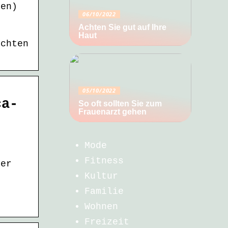
ien)
06/10/2022
Achten Sie gut auf Ihre
Haut
ichten
05/10/2022
ca-
So oft sollten Sie zum
Frauenarzt gehen
Mode
Fitness
ser
Kultur
Familie
Wohnen
Freizeit