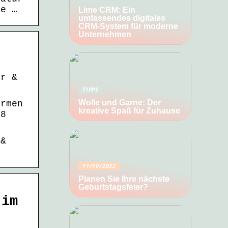
ge …
Lime CRM: Ein
umfassendes digitales
CRM-System für moderne
Unternehmen
ur &
TIPPS
Wolle und Garne: Der
armen
kreative Spaß für Zuhause
28
 &
11/10/2022
Planen Sie Ihre nächste
Geburtstagsfeier?
 im