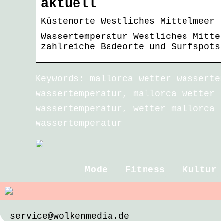
aktuell
Küstenorte Westliches Mittelmeer 
Wassertemperatur Westliches Mitte
zahlreiche Badeorte und Surfspots
Keywords: mallorca wetter wasserte
wassertemperatur, mallorca wetter 
wassertemperatur, wetter mallorca 
wassertemperatur
Mode
Fitness
Kultur
service@wolkenmedia.de