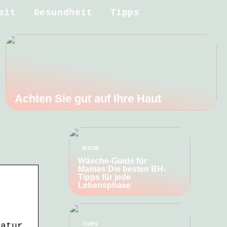
eit
Gesundheit
Tipps
Achten Sie gut auf Ihre Haut
MODE
Wäsche-Guide für
Mamas:Die besten BH-
Tipps für jede
Lebensphase
TIPPS
ratur