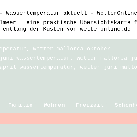
– Wassertemperatur aktuell – WetterOnlin
lmeer – eine praktische Übersichtskarte 
 entlang der Küsten von wetteronline.de
mperatur, wetter mallorca oktober
juni wassertemperatur, wetter mallorca j
april wassertemperatur, wetter juni mall
Familie
Wohnen
Freizeit
Schönh