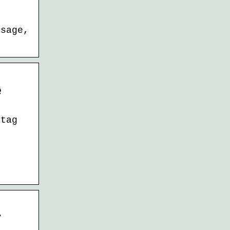
rsage,
e
stag
r