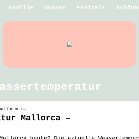
Familie
Wohnen
Freizeit
Schönh
assertemperatur
mallorca-m…
atur Mallorca –
Mallorca heute? Die aktuelle Wassertempe