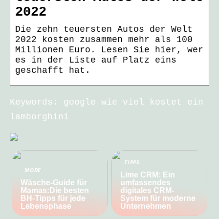
2022
Die zehn teuersten Autos der Welt
2022 kosten zusammen mehr als 100
Millionen Euro. Lesen Sie hier, wer
es in der Liste auf Platz eins
geschafft hat.
Keywords: google wie viel kostet ein
lamborghini
TIPPS
MODE
Lime CRM: Ein
Wäsche-Guide für
umfassendes
Mamas:Die besten
digitales CRM-
BH-Tipps für jede
System für moderne
Lebensphase
Unternehmen