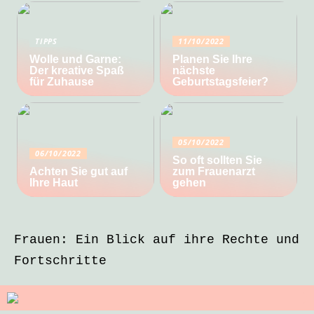
TIPPS
11/10/2022
Wolle und Garne:
Planen Sie Ihre
Der kreative Spaß
nächste
für Zuhause
Geburtstagsfeier?
05/10/2022
06/10/2022
So oft sollten Sie
Achten Sie gut auf
zum Frauenarzt
Ihre Haut
gehen
Frauen: Ein Blick auf ihre Rechte und
Fortschritte