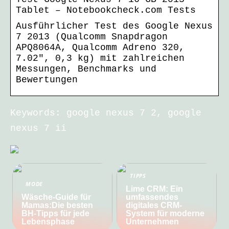
Tablet – Notebookcheck.com Tests
Ausführlicher Test des Google Nexus
7 2013 (Qualcomm Snapdragon
APQ8064A, Qualcomm Adreno 320,
7.02″, 0,3 kg) mit zahlreichen
Messungen, Benchmarks und
Bewertungen
Keywords: google nexus 7 2, google
nexus 7 ii
TIPPS
MODE
Lime CRM: Ein
Wäsche-Guide für
umfassendes
Mamas:Die besten
digitales CRM-
BH-Tipps für jede
System für moderne
Lebensphase
Unternehmen