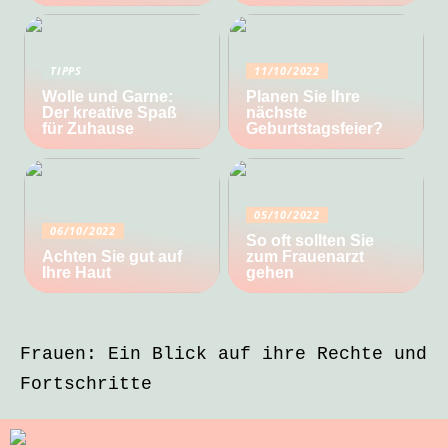
TIPPS
11/10/2022
Wolle und Garne:
Planen Sie Ihre
Der kreative Spaß
nächste
für Zuhause
Geburtstagsfeier?
05/10/2022
06/10/2022
So oft sollten Sie
Achten Sie gut auf
zum Frauenarzt
Ihre Haut
gehen
Frauen: Ein Blick auf ihre Rechte und
Fortschritte