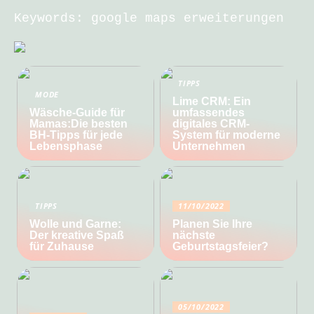
Keywords: google maps erweiterungen
TIPPS
MODE
Lime CRM: Ein
Wäsche-Guide für
umfassendes
Mamas:Die besten
digitales CRM-
BH-Tipps für jede
System für moderne
Lebensphase
Unternehmen
TIPPS
11/10/2022
Wolle und Garne:
Planen Sie Ihre
Der kreative Spaß
nächste
für Zuhause
Geburtstagsfeier?
05/10/2022