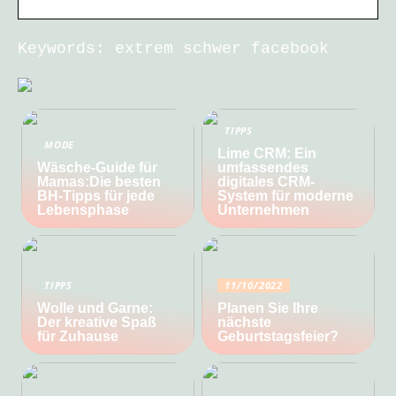
Keywords: extrem schwer facebook
TIPPS
MODE
Lime CRM: Ein
Wäsche-Guide für
umfassendes
Mamas:Die besten
digitales CRM-
BH-Tipps für jede
System für moderne
Lebensphase
Unternehmen
TIPPS
11/10/2022
Wolle und Garne:
Planen Sie Ihre
Der kreative Spaß
nächste
für Zuhause
Geburtstagsfeier?