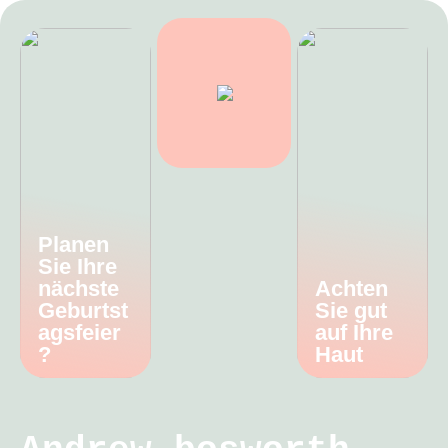
Planen
Sie Ihre
nächste
Achten
Geburtst
Sie gut
agsfeier
auf Ihre
?
Haut