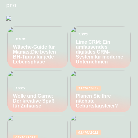
pro
TIPPS
MODE
Lime CRM: Ein
Wäsche-Guide für
umfassendes
Mamas:Die besten
digitales CRM-
BH-Tipps für jede
System für moderne
Lebensphase
Unternehmen
TIPPS
11/10/2022
Wolle und Garne:
Planen Sie Ihre
Der kreative Spaß
nächste
für Zuhause
Geburtstagsfeier?
05/10/2022
06/10/2022