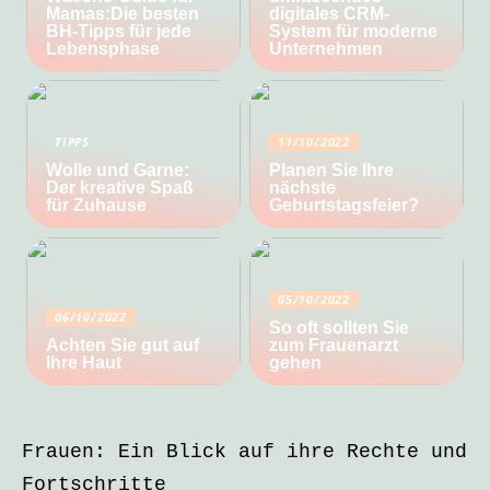
Mamas:Die besten
digitales CRM-
BH-Tipps für jede
System für moderne
Lebensphase
Unternehmen
TIPPS
11/10/2022
Wolle und Garne:
Planen Sie Ihre
Der kreative Spaß
nächste
für Zuhause
Geburtstagsfeier?
05/10/2022
06/10/2022
So oft sollten Sie
Achten Sie gut auf
zum Frauenarzt
Ihre Haut
gehen
Frauen: Ein Blick auf ihre Rechte und
Fortschritte